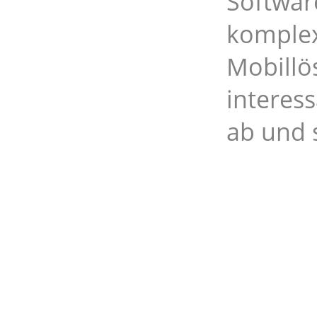
Softwar
komplex
Mobillö
interes
ab und s