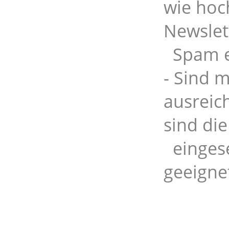
wie hoc
Newslet
Spam e
- Sind 
ausreic
sind die
eingese
geeigne